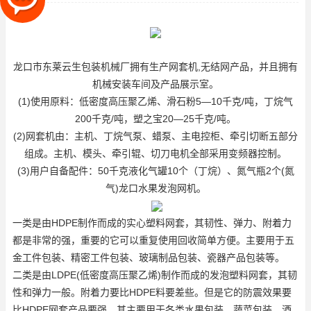
(2)网
龙口市东莱云生包装机械厂拥有生产网套机,无结网产品，并且拥有
机械安装车间及产品展示室。
(1)使用原料：低密度高压聚乙烯、滑石粉5—10千克/吨，丁烷气
200千克/吨，塑之宝20—25千克/吨。
(2)网套机由：主机、丁烷气泵、蜡泵、主电控柜、牵引切断五部分
组成。主机、模头、牵引辊、切刀电机全部采用变频器控制。
(3)用户自备配件：50千克液化气罐10个（丁烷）、氮气瓶2个(氮
气)
龙口水果发泡网机
。
一类是由HDPE制作而成的实心塑料网套，其韧性、弹力、附着力
都是非常的强，重要的它可以重复使用回收简单方便。主要用于五
金工件包装、精密工件包装、玻璃制品包装、瓷器产品包装等。
二类是由LDPE(低密度高压聚乙烯)制作而成的发泡塑料网套，其韧
性和弹力一般。附着力要比HDPE料要差些。但是它的防震效果要
比HDPE网套产品要强。其主要用于各类水果包装、蔬菜包装、酒