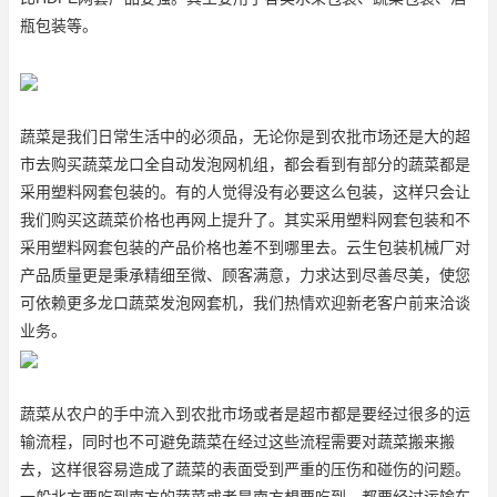
瓶包装等。
蔬菜是我们日常生活中的必须品，无论你是到农批市场还是大的超
市去购买蔬菜
龙口全自动发泡网机组
，都会看到有部分的蔬菜都是
采用塑料网套包装的。有的人觉得没有必要这么包装，这样只会让
我们购买这蔬菜价格也再网上提升了。其实采用塑料网套包装和不
采用塑料网套包装的产品价格也差不到哪里去。云生包装机械厂对
产品质量更是秉承精细至微、顾客满意，力求达到尽善尽美，使您
可依赖更多
龙口蔬菜发泡网套机
，我们热情欢迎新老客户前来洽谈
业务。
蔬菜从农户的手中流入到农批市场或者是超市都是要经过很多的运
输流程，同时也不可避免蔬菜在经过这些流程需要对蔬菜搬来搬
去，这样很容易造成了蔬菜的表面受到严重的压伤和碰伤的问题。
一般北方要吃到南方的蔬菜或者是南方想要吃到，都要经过运输车