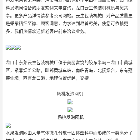
料发泡网设备的朋友欢迎来电咨询，龙口云生包装机械愿与您共
享。更多产品详情请参考公司网站。云生包装机械厂对产品质量更
是秉承精细至微、顾客满意，力求达到尽善尽美，使您可依赖更
多，我们热情欢迎新老客户前来洽谈业务。
龙口市东莱云生包装机械厂位于美丽富饶的胶东半岛－龙口市黄城
区，紧靠烟潍公路，毗邻黄城车站，南临青岛，北接烟台，东有蓬
莱仙境，西有龙口港，地理位置优越，交捷。
杨桃发泡网机
杨桃发泡网机
水果发泡网由大量气体微孔分散于固体塑料中而形成的一类高分子