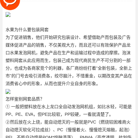
泡沫塑料网套从此应用而生，
水果为什么要包装网套
为了促进销售，他们开始研究包装设计、希望借助产而包装及广告
媒体促进产品的销售，不仅美观大方，而且还可以有效保护产品
龙
口水果发泡网机
，避免产品在生产和运输过程中造成的摩擦。泡沫
塑料网套从此应用而生，包装己成为现代商民生产不可分割的一部
分，也成为各商家竞个的利器，各厂商纷纷打着“全新包装，全新上
市”的门号去吸引消费各，绞尽脑汁，不惜重金，以期改变其产品在
消费省心中的形象，从而也提升介业自身的形象。
怎样鉴别网套品质？
① 一般把塑料放在水上
龙口全自动发泡网机组
，如比水轻，可能是
PP、PE、EVA，但PE比较软，PP较硬，一看就清楚了。
②然后放在火上烧，能自动熄灭的一般就是PVC（燃烧较困难商火
自动熄灭软化可拉成丝）、PC（慢慢着火、慢慢熄灭熔融，起泡）
PEI，不能自动熄是POM*熔融滴落）、PMMA（高度透明、抗划伤