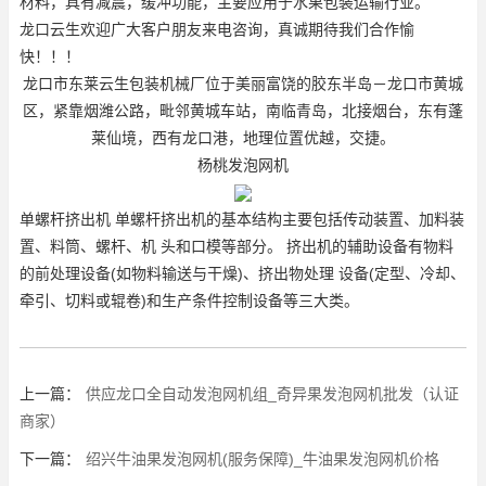
材料，具有减震，缓冲功能，主要应用于水果包装运输行业。
龙口云生欢迎广大客户朋友来电咨询，真诚期待我们合作愉
快！！！
龙口市东莱云生包装机械厂位于美丽富饶的胶东半岛－龙口市黄城
区，紧靠烟潍公路，毗邻黄城车站，南临青岛，北接烟台，东有蓬
莱仙境，西有龙口港，地理位置优越，交捷。
杨桃发泡网机
单螺杆挤出机 单螺杆挤出机的基本结构主要包括传动装置、加料装
置、料筒、螺杆、机 头和口模等部分。 挤出机的辅助设备有物料
的前处理设备(如物料输送与干燥)、挤出物处理 设备(定型、冷却、
牵引、切料或辊卷)和生产条件控制设备等三大类。
上一篇：
供应龙口全自动发泡网机组_奇异果发泡网机批发（认证
商家）
下一篇：
绍兴牛油果发泡网机(服务保障)_牛油果发泡网机价格