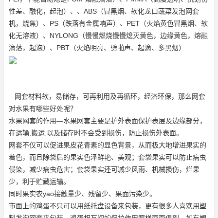
性差、融化，起泡）、、ABS（冒黑烟、软化
龙口蔬菜发泡网套
机
，烧焦）、PS（跌落有金属响声）、PET（火焰黄色冒黑烟、软
化无溶液）、NYLONG（慢慢燃烧慢慢熄灭黄色，边缘黄色，熔融
滴落，起泡）、PBT（火焰明亮、劈啪声、起滴、多黑烟）
网套材料软，易储存，可再利用及再循环，经济环保，那么网套
对水果有哪些好处呢？
水果网套的作用—水果网套主要是护外表面保护表层及边缘部分，
在运输,搬运,以及储存时不会受到损伤，防止损伤外表面。
网套不仅可以促进果皮花青素的显色背景，从而极大地增进果实的
着色，而且除袋后的果实色泽鲜艳、美观；套袋果实可以防止病虫
侵染，减少病虫危害；套袋果实还可减少风雨、机械损伤，烂果
少，利于贮藏运输。
同时果实农yao接触量少、残留少、果面污染少。
市面上的鸡蛋不只可以用纸托盘设备来包装，更有很多人喜欢用塑
料发泡网套来包装，鸡蛋相互间的保护作用照样面面俱到，如有塑