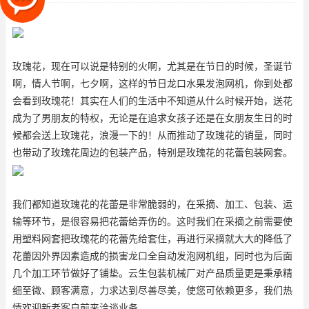
权，无论是在追求女孩子还是
玫瑰花，现在可以说是特别的火啊，尤其是在节日的时候，圣诞节
啊，情人节啊，七夕啊，这样的节日
龙口水果发泡网机
，你到处都
会看到玫瑰花！其实在人们的生活中不知道从什么时候开始，送花
成为了男朋友的特权，无论是在追求女孩子还是在女朋友生日的时
候都会送上玫瑰花，浪漫一下的！从而推动了玫瑰花的销量，同时
也带动了玫瑰花周边的包装产品，特别是玫瑰花的花蕾包装网套。
我们都知道玫瑰花的花蕾是非常脆弱的，在采摘、加工、包装、运
输等环节，是很容易把花蕾给弄伤的。这时我们在采摘之前需要使
用塑料网套把玫瑰花的花蕾先给套住，再进行采摘就大大的降低了
花蕾因外界因素造成的损害
龙口全自动发泡网机组
，同时也为后面
几个加工环节做好了铺垫。云生包装机械厂对产品质量更是秉承精
细至微、顾客满意，力求达到尽善尽美，使您可依赖更多，我们热
情欢迎新老客户前来洽谈业务。