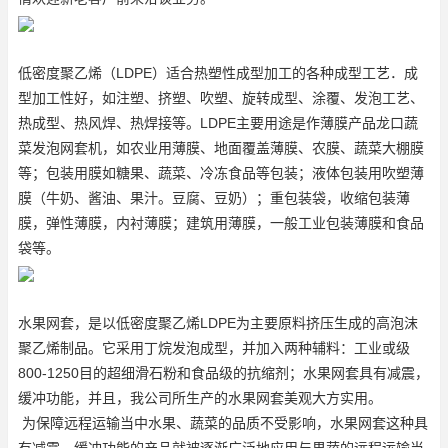
低密度聚乙烯（LDPE）适合热塑性成型加工的各种成型工艺．成
型加工性好，如注塑、挤塑、吹塑、旋转成型、涂覆、发泡工艺、
热成型、热风焊、热焊接等。LDPE主要用途是作薄膜产品
龙口蔬
菜发泡网套机
，如农业用薄膜、地面覆盖薄膜、农膜、蔬菜大棚膜
等；包装用膜如糖果、蔬菜、冷冻食品等包装；液体包装用吹塑薄
膜（牛奶、酱油、果汁。豆腐、豆奶）；重包装袋，收缩包装薄
膜，弹性薄膜，内衬薄膜；建筑用薄膜，一般工业包装薄膜和食品
袋等。
水果网套，是以低密度聚乙烯LDPE为主要原料挤压生成的高泡沫
聚乙烯制品。它采用丁烷发泡成型，并加入两种辅料：工业或级
800-1250目的超细滑石粉和食品级的抗缩剂；水果网套具有减震，
缓冲功能，并且，我公司所生产的水果网套美观大方实用。
为保障远程运输当中水果、蔬菜的品质不受影响，水果网套这种具
有减震、缓冲功能的产品就被逐渐广泛地应用与果蔬的远程运输当