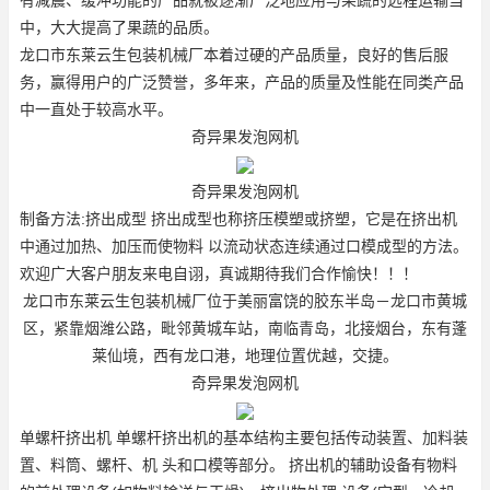
中，大大提高了果蔬的品质。
龙口市东莱云生包装机械厂本着过硬的产品质量，良好的售后服
务，赢得用户的广泛赞誉，多年来，产品的质量及性能在同类产品
中一直处于较高水平。
奇异果发泡网机
奇异果发泡网机
制备方法:挤出成型 挤出成型也称挤压模塑或挤塑，它是在挤出机
中通过加热、加压而使物料 以流动状态连续通过口模成型的方法。
欢迎广大客户朋友来电自诩，真诚期待我们合作愉快！！！
龙口市东莱云生包装机械厂位于美丽富饶的胶东半岛－龙口市黄城
区，紧靠烟潍公路，毗邻黄城车站，南临青岛，北接烟台，东有蓬
莱仙境，西有龙口港，地理位置优越，交捷。
奇异果发泡网机
单螺杆挤出机 单螺杆挤出机的基本结构主要包括传动装置、加料装
置、料筒、螺杆、机 头和口模等部分。 挤出机的辅助设备有物料