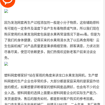
了我们的身体健康，记得买
因为发泡网套再生产过程添加剂一般是小分子物质，这些辅助原料
有可能在一定条件及温度下会产生有毒物质或气体，所以我们现在
购买使用的水果发泡网套包装是水果再常温情况下是wu毒。但是为
了我们的身体健康，记得买来的水果用清水洗了以后再食用哦！云
生包装机械厂对产品质量更是秉承精细至微、顾客满意，力求达到
尽善尽美，使您可依赖更多，我们热情欢迎新老客户前来洽谈业
务。
塑料网套哪家好?站在客观的角度来讲
龙口水果发泡网机
，生产塑
料网套的生产企业也非常的多，大部分都是家庭采用的是家庭作坊
放的模式，如果想要评断哪家的塑料网套品牌好，也会有不少的企
业入选。塑料网套的选择上面要从塑料网套企业的实际生产能力、
发货速度快、售后的服务如何，都是影响客户购买的参考因素。
龙口市东莱云生包装机械厂，创建于1992年，二十年来，本厂依靠