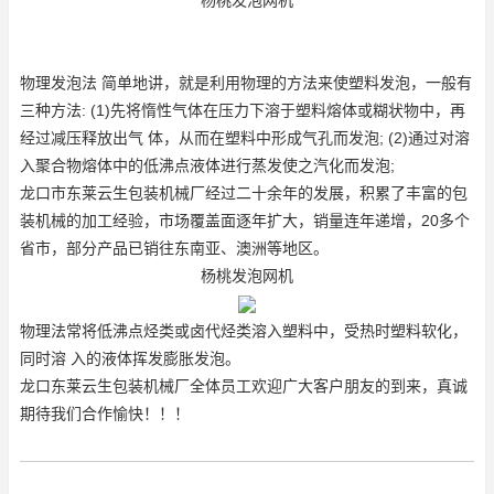
物理发泡法 简单地讲，就是利用物理的方法来使塑料发泡，一般有
三种方法: (1)先将惰性气体在压力下溶于塑料熔体或糊状物中，再
经过减压释放出气 体，从而在塑料中形成气孔而发泡; (2)通过对溶
入聚合物熔体中的低沸点液体进行蒸发使之汽化而发泡;
龙口市东莱云生包装机械厂经过二十余年的发展，积累了丰富的包
装机械的加工经验，市场覆盖面逐年扩大，销量连年递增，20多个
省市，部分产品已销往东南亚、澳洲等地区。
杨桃发泡网机
物理法常将低沸点烃类或卤代烃类溶入塑料中，受热时塑料软化，
同时溶 入的液体挥发膨胀发泡。
龙口东莱云生包装机械厂全体员工欢迎广大客户朋友的到来，真诚
期待我们合作愉快！！！