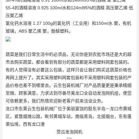
55-4的酒精溶液 0.925 100ml水和124ml95%的酒精 高压聚乙烯 低
压聚乙烯
氯化钙水溶液 1.27 100g的氯化钙（工业用）和150ml水 聚，有机
玻璃，ABS 聚乙烯 聚，酚醛塑料。
蔬菜是我们日常生活中的必须品，无论你是到农批市场还是大的超
市去购买蔬菜，都会看到有部分的蔬菜都是采用塑料网套包装的。
有的人觉得没有必要这么包装，这样只会让我们购买这蔬菜价格也
再网上提升了。其实采用塑料网套包装和不采用塑料网套包装的产
品价格也差不到哪里去。云生包装机械厂对产品质量更是秉承精细
至微、顾客满意，力求达到尽善尽美
龙口全自动发泡网机组
，使您
可依赖更多，我们热情欢迎新老客户前来洽谈业务。
龙口市东莱云生包装机械厂位于美丽富饶的胶东半岛－龙口市黄城
区，紧靠烟潍公路，毗邻黄城车站，南临青岛，北接烟台，东有蓬
莱仙境，西有龙口港
茭瓜发泡网机