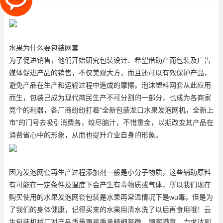
泡沫塑料网套从此应用而生，
水果为什么要包装网套
为了促进销售，他们开始研究包装设计、希望借助产而包装及广告
媒体促进产品的销售，不仅美观大方，而且还可以有效保护产品，
避免产品在生产和运输过程中造成的摩擦。泡沫塑料网套从此应用
而生，包装己成为现代商民生产不可分割的一部分，也成为各商家
竞个的利器，各厂商纷纷打着“全新包装
龙口水果发泡网机
，全新上
市”的门号去吸引消费各，绞尽脑汁，不惜重金，以期改变其产品在
消费省心中的形象，从而也提升介业自身的形象。
因为发泡网套再生产过程添加剂一般是小分子物质，这些辅助原料
有可能在一定条件及温度下会产生有毒物质或气体，所以我们现在
购买使用的水果发泡网套包装是水果再常温情况下是wu毒。但是为
了我们的身体健康，记得买来的水果用清水洗了以后再食用哦！云
生包装机械厂对产品质量更是秉承精细至微、顾客满意，力求达到