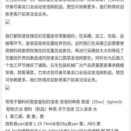
尽善尽美
龙口全自动发泡网机组
，使您可依赖更多，我们热情欢迎
新老客户前来洽谈业务。
我们都知道玫瑰花的花蕾是非常脆弱的，在采摘、加工、包装、运
输等环节，是很容易把花蕾给弄伤的。这时我们在采摘之前需要使
用塑料网套把玫瑰花的花蕾先给套住，再进行采摘就大大的降低了
花蕾因外界因素造成的损害
龙口蔬菜发泡网套机
，同时也为后面几
个加工环节做好了铺垫。云生包装机械厂对产品质量更是秉承精细
至微、顾客满意，力求达到尽善尽美
龙口全自动发泡网机组
，使您
可依赖更多，我们热情欢迎新老客户前来洽谈业务。
常用于塑料的密度鉴别的溶液 溶液的种类 密度（25oc）/(g/cm3)
配制方法 塑料（制品）种类 浮于溶液 沉入溶液 水
1 聚乙烯，聚 聚，聚
饱和食yan溶液 1.19 74ml水和26g食yan 聚，ABS 聚
58-4%的酒精溶液 0.91 100ml水和140ml95%的酒精 聚 聚乙烯