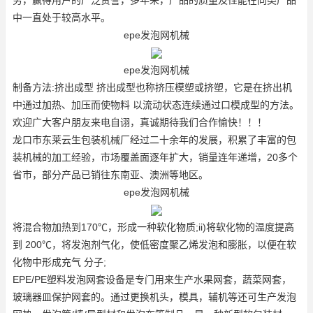
中一直处于较高水平。
epe发泡网机械
epe发泡网机械
制备方法:挤出成型 挤出成型也称挤压模塑或挤塑，它是在挤出机
中通过加热、加压而使物料 以流动状态连续通过口模成型的方法。
欢迎广大客户朋友来电自诩，真诚期待我们合作愉快！！！
龙口市东莱云生包装机械厂经过二十余年的发展，积累了丰富的包
装机械的加工经验，市场覆盖面逐年扩大，销量连年递增，20多个
省市，部分产品已销往东南亚、澳洲等地区。
epe发泡网机械
将混合物加热到170℃，形成一种软化物质;ii)将软化物的温度提高
到 200℃，将发泡剂气化，使低密度聚乙烯发泡和膨胀，以便在软
化物中形成充气 分子;
EPE/PE塑料发泡网套设备是专门用来生产水果网套，蔬菜网套，
玻璃器皿保护网套的。通过更换机头，模具，辅机等还可生产发泡