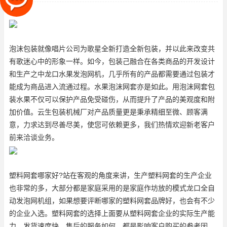
通过程。水果泡沫网套亦是如
泡沫包装就像唱片公司为歌星全新打造全新包装，并以此来改变共
有歌迷心中的形象一样。如今，包装己融合在各类商品的开发设计
和生产之中
龙口水果发泡网机
，几乎所有的产品都需要通过包装才
能成为商品进入流通过程。水果泡沫网套亦是如此。用泡沫网套包
装水果不仅可以保护产品免受碰伤，从而提升了产品的美观度和附
加价值。云生包装机械厂对产品质量更是秉承精细至微、顾客满
意，力求达到尽善尽美，使您可依赖更多，我们热情欢迎新老客户
前来洽谈业务。
塑料网套哪家好?站在客观的角度来讲，生产塑料网套的生产企业
也非常的多，大部分都是家庭采用的是家庭作坊放的模式
龙口全自
动发泡网机组
，如果想要评断哪家的塑料网套品牌好，也会有不少
的企业入选。塑料网套的选择上面要从塑料网套企业的实际生产能
力、发货速度快、售后的服务如何，都是影响客户购买的参考因