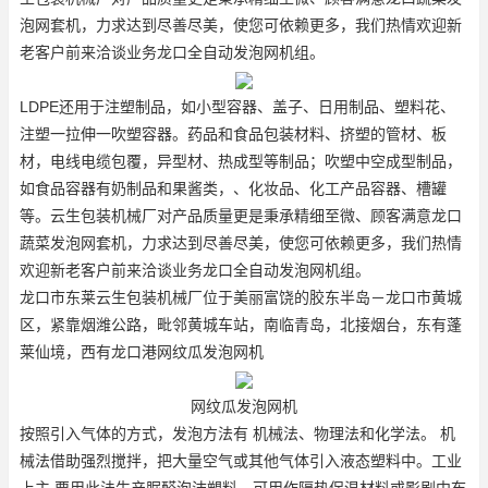
泡网套机
，力求达到尽善尽美，使您可依赖更多，我们热情欢迎新
老客户前来洽谈业务
龙口全自动发泡网机组
。
LDPE还用于注塑制品，如小型容器、盖子、日用制品、塑料花、
注塑一拉伸一吹塑容器。药品和食品包装材料、挤塑的管材、板
材，电线电缆包覆，异型材、热成型等制品；吹塑中空成型制品，
如食品容器有奶制品和果酱类，、化妆品、化工产品容器、槽罐
等。云生包装机械厂对产品质量更是秉承精细至微、顾客满意
龙口
蔬菜发泡网套机
，力求达到尽善尽美，使您可依赖更多，我们热情
欢迎新老客户前来洽谈业务
龙口全自动发泡网机组
。
龙口市东莱云生包装机械厂位于美丽富饶的胶东半岛－龙口市黄城
区，紧靠烟潍公路，毗邻黄城车站，南临青岛，北接烟台，东有蓬
莱仙境，西有龙口港
网纹瓜发泡网机
网纹瓜发泡网机
按照引入气体的方式，发泡方法有 机械法、物理法和化学法。 机
械法借助强烈搅拌，把大量空气或其他气体引入液态塑料中。工业
上主 要用此法生产脲醛泡沫塑料，可用作隔热保温材料或影剧中布