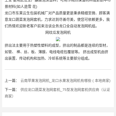
景材料(如人造雪 花)
龙口市东莱云生包装机械厂对产品质量更是秉承精细至微、顾客满
意
龙口蔬菜发泡网套机
，力求达到尽善尽美，使您可依赖更多，我
们热情欢迎新老客户前来洽谈业务
龙口全自动发泡网机组
。
网纹瓜发泡网机
挤出法主要用于热塑性塑料的成型，挤出的制品都是连续的型材，
如管、 棒、丝、板、薄膜、电线电缆包覆层等。 挤出成型机由挤
出装置、传动机构和加热、冷却系统等主要部分组成。
上一篇：
云南苹果发泡网机_龙口水果发泡网机有哪些 ( 本地商家)
下一篇：
供应龙口蔬菜发泡网套机_75型发泡网套机供应商（认证
商家）