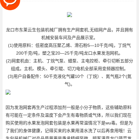
(2)网
龙口市东莱云生包装机械厂拥有生产网套机,无结网产品，并且拥有
机械安装车间及产品展示室。
(1)使用原料：低密度高压聚乙烯、滑石粉5—10千克/吨，丁烷气
200千克/吨，塑之宝20—25千克/吨
龙口水果发泡网机
。
(2)网套机由：主机、丁烷气泵、蜡泵、主电控柜、牵引切断五部分
组成。主机、模头、牵引辊、切刀电机全部采用变频器控制。
(3)用户自备配件：50千克液化气罐10个（丁烷）、氮气瓶2个(氮
气)。
因为发泡网套再生产过程添加剂一般是小分子物质，这些辅助原料
有可能在一定条件及温度下会产生有毒物质或气体，所以我们现在
购买使用的水果发泡网套包装是水果再常温情况下是wu毒。但是为
了我们的身体健康，记得买来的水果用清水洗了以后再食用哦！云
生包装机械厂对产品质量更是秉承精细至微、顾客满意
龙口蔬菜发